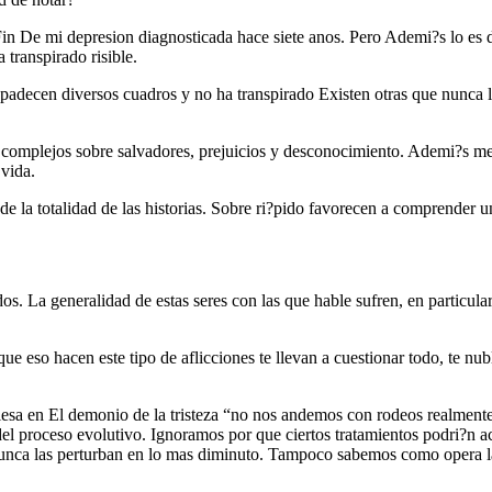
Fin De mi depresion diagnosticada hace siete anos. Pero Ademi?s lo es
 transpirado risible.
 padecen diversos cuadros y no ha transpirado Existen otras que nunca 
, complejos sobre salvadores, prejuicios y desconocimiento. Ademi?s me
 vida.
 de la totalidad de las historias. Sobre ri?pido favorecen a comprender
. La generalidad de estas seres con las que hable sufren, en particul
ue eso hacen este tipo de aflicciones te llevan a cuestionar todo, te n
sa en El demonio de la tristeza “no nos andemos con rodeos realmente d
el proceso evolutivo. Ignoramos por que ciertos tratamientos podri?n a
 nunca las perturban en lo mas diminuto. Tampoco sabemos como opera l