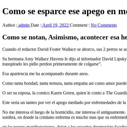
Como se esparce ese apego en m
Author :
admin
Date :
April 19, 2022
Comment :
No Comments
Como se notan, Asimismo, acontecer esa 
Cuando el redactor David Foster Wallace se ahorco, sus 2 perros se ac
Su hermana Amy Wallace Havens le dijo al informador David Lipsky que 
transpirado les pidio perdon primeramente de colgarse”.
Esa apariencia me ha acompanado durante anos.
Como tanta bondad, tanta ternura, tanta empatia asi­ como amor puede
O ser su esposa, la comico Karen Green, quien le conto a The Guardi
Este seri­a un tanteo por ver el apego mediado por enfermedades de l
No me interesa el luego de la homicidio, me interesa el antiguamente.
sombra, en donde la cristiano enferma es mucho mas que su enfermeda
en las peores manifestaciones, dejan a los usuarios desprovisto faculta