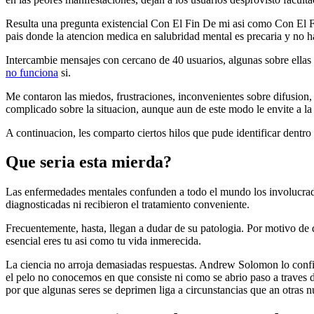
Resulta una pregunta existencial Con El Fin De mi asi­ como Con El 
pais donde la atencion medica en salubridad mental es precaria y no ha
Intercambie mensajes con cercano de 40 usuarios, algunas sobre ellas
no funciona
si.
Me contaron las miedos, frustraciones, inconvenientes sobre difusion
complicado sobre la situacion, aunque aun de este modo le envite a la
A continuacion, les comparto ciertos hilos que pude identificar dentro
Que seri­a esta mierda?
Las enfermedades mentales confunden a todo el mundo los involucrados
diagnosticadas ni recibieron el tratamiento conveniente.
Frecuentemente, hasta, llegan a dudar de su patologia. Por motivo de q
esencial eres tu asi­ como tu vida inmerecida.
La ciencia no arroja demasiadas respuestas. Andrew Solomon lo confie
el pelo no conocemos en que consiste ni como se abrio paso a traves d
por que algunas seres se deprimen liga a circunstancias que an otras