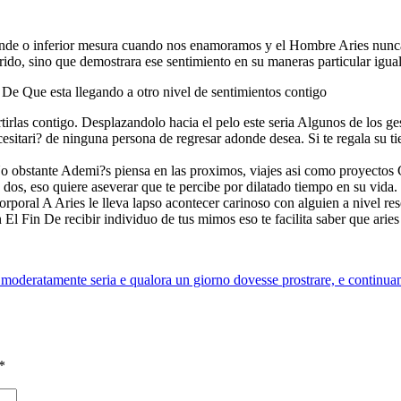
de o inferior mesura cuando nos enamoramos y el Hombre Aries nunca e
rido, sino que demostrara ese sentimiento en su maneras particular igual
De Que esta llegando a otro nivel de sentimientos contigo
irlas contigo. Desplazandolo hacia el pelo este seri­a Algunos de los g
sitari? de ninguna persona de regresar adonde desea. Si te regala su tie
No obstante Ademi?s piensa en las proximos, viajes asi­ como proyectos 
os, eso quiere aseverar que te percibe por dilatado tiempo en su vida.
rporal A Aries le lleva lapso acontecer carinoso con alguien a nivel res
 El Fin De recibir individuo de tus mimos eso te facilita saber que ari
oderatamente seria e qualora un giorno dovesse prostrare, e continuame
*