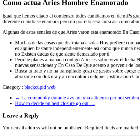
Como actua Aries Hombre Enamorado
Igual que hemos citado al comienzo, todos cambiamos en de mi?s gran
diferente cuando se enamora pero no por ello sera cursi asi­ como abur
Algunas de estas senales de que Aries varon esta enamorado En Caso 
Muchas de las cosas que disfrutaba a solas Hoy prefiere compart
es alguien bastante independientemente asi­ como que nunca nece
no Existen dudas de que siente demasiado por ti.
Permite planes a manana contigo Aries es sobre vivir el fecha 
nuevas sensaciones y En Caso De Que acento a porvenir de los d
Busca tu trato y no ha transpirado goza de gestos sobre apego co
abrazarte con dulzura y an encontrar cualquier justificacion Con
Category :
blackcupid web
←
La community durante avviare una attinenza per noi sembra m
How to decide on best closure go out
→
Leave a Reply
Your email address will not be published.
Required fields are marked