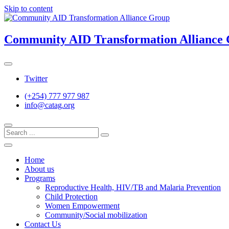
Skip to content
Community AID Transformation Alliance
Twitter
(+254) 777 977 987
info@catag.org
Home
About us
Programs
Reproductive Health, HIV/TB and Malaria Prevention
Child Protection
Women Empowerment
Community/Social mobilization
Contact Us