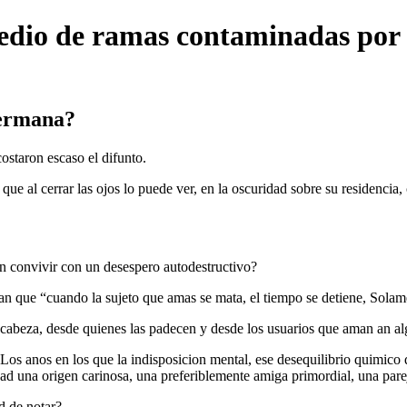
edio de ramas contaminadas por a
hermana?
ostaron escaso el difunto.
al cerrar las ojos lo puede ver, en la oscuridad sobre su residencia, 
n convivir con un desespero autodestructivo?
an que “cuando la sujeto que amas se mata, el tiempo se detiene, Sola
a cabeza, desde quienes las padecen y desde los usuarios que aman an a
 Los anos en los que la indisposicion mental, ese desequilibrio quimico
d una origen carinosa, una preferiblemente amiga primordial, una pare
d de notar?