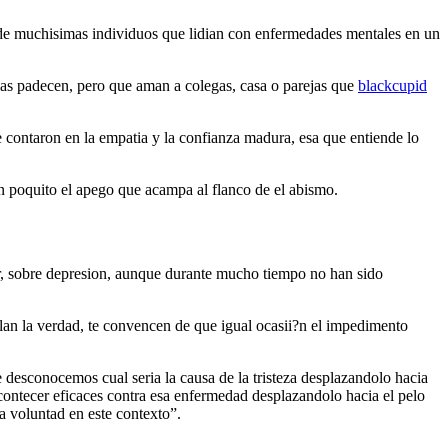
 de muchisimas individuos que lidian con enfermedades mentales en un
las padecen, pero que aman a colegas, casa o parejas que
blackcupid
 contaron en la empatia y la confianza madura, esa que entiende lo
 un poquito el apego que acampa al flanco de el abismo.
ar, sobre depresion, aunque durante mucho tiempo no han sido
ublan la verdad, te convencen de que igual ocasii?n el impedimento
esconocemos cual seri­a la causa de la tristeza desplazandolo hacia
contecer eficaces contra esa enfermedad desplazandolo hacia el pelo
a voluntad en este contexto”.