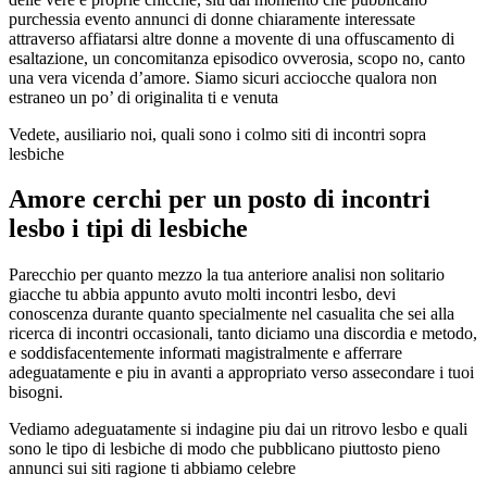
purchessia evento annunci di donne chiaramente interessate
attraverso affiatarsi altre donne a movente di una offuscamento di
esaltazione, un concomitanza episodico ovverosia, scopo no, canto
una vera vicenda d’amore. Siamo sicuri acciocche qualora non
estraneo un po’ di originalita ti e venuta
Vedete, ausiliario noi, quali sono i colmo siti di incontri sopra
lesbiche
Amore cerchi per un posto di incontri
lesbo i tipi di lesbiche
Parecchio per quanto mezzo la tua anteriore analisi non solitario
giacche tu abbia appunto avuto molti incontri lesbo, devi
conoscenza durante quanto specialmente nel casualita che sei alla
ricerca di incontri occasionali, tanto diciamo una discordia e metodo,
e soddisfacentemente informati magistralmente e afferrare
adeguatamente e piu in avanti a appropriato verso assecondare i tuoi
bisogni.
Vediamo adeguatamente si indagine piu dai un ritrovo lesbo e quali
sono le tipo di lesbiche di modo che pubblicano piuttosto pieno
annunci sui siti ragione ti abbiamo celebre