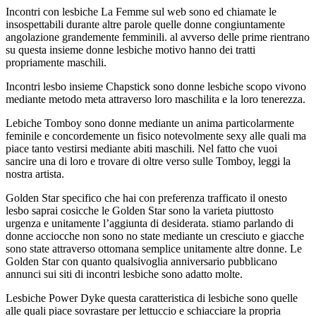
Incontri con lesbiche La Femme sul web sono ed chiamate le
insospettabili durante altre parole quelle donne congiuntamente
angolazione grandemente femminili. al avverso delle prime rientrano
su questa insieme donne lesbiche motivo hanno dei tratti
propriamente maschili.
Incontri lesbo insieme Chapstick sono donne lesbiche scopo vivono
mediante metodo meta attraverso loro maschilita e la loro tenerezza.
Lebiche Tomboy sono donne mediante un anima particolarmente
feminile e concordemente un fisico notevolmente sexy alle quali ma
piace tanto vestirsi mediante abiti maschili. Nel fatto che vuoi
sancire una di loro e trovare di oltre verso sulle Tomboy, leggi la
nostra artista.
Golden Star specifico che hai con preferenza trafficato il onesto
lesbo saprai cosicche le Golden Star sono la varieta piuttosto
urgenza e unitamente l’aggiunta di desiderata. stiamo parlando di
donne acciocche non sono no state mediante un cresciuto e giacche
sono state attraverso ottomana semplice unitamente altre donne. Le
Golden Star con quanto qualsivoglia anniversario pubblicano
annunci sui siti di incontri lesbiche sono adatto molte.
Lesbiche Power Dyke questa caratteristica di lesbiche sono quelle
alle quali piace sovrastare per lettuccio e schiacciare la propria