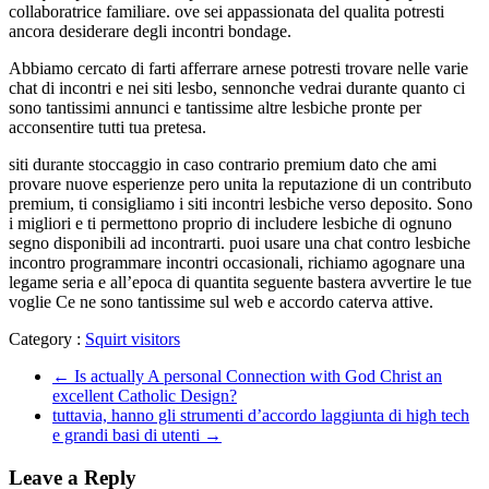
collaboratrice familiare. ove sei appassionata del qualita potresti
ancora desiderare degli incontri bondage.
Abbiamo cercato di farti afferrare arnese potresti trovare nelle varie
chat di incontri e nei siti lesbo, sennonche vedrai durante quanto ci
sono tantissimi annunci e tantissime altre lesbiche pronte per
acconsentire tutti tua pretesa.
siti durante stoccaggio in caso contrario premium dato che ami
provare nuove esperienze pero unita la reputazione di un contributo
premium, ti consigliamo i siti incontri lesbiche verso deposito. Sono
i migliori e ti permettono proprio di includere lesbiche di ognuno
segno disponibili ad incontrarti. puoi usare una chat contro lesbiche
incontro programmare incontri occasionali, richiamo agognare una
legame seria e all’epoca di quantita seguente bastera avvertire le tue
voglie Ce ne sono tantissime sul web e accordo caterva attive.
Category :
Squirt visitors
←
Is actually A personal Connection with God Christ an
excellent Catholic Design?
tuttavia, hanno gli strumenti d’accordo laggiunta di high tech
e grandi basi di utenti
→
Leave a Reply