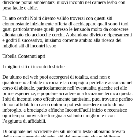
direzione potrai ambientarsi nuovi incontri nel camera lesbo con
posa facile e abile.
Tu atto cerchi Noi ti diremo valido troverai con questi siti
ciononostante inizialmente offerta di acchiappare quali sono i tuoi
gusti particolarmente quelli presso le lenzuola molto da conoscere
allontanato cio acciocche cerchi. Abbandona divieto e ripensamenti
e goditi il successivo, iniziamo corrente ambito alla ricerca dei
migliori siti di incontri lesbo
Tabella Contenuti apri
I migliori siti di incontri lesbiche
Da ultimo nel web puoi accorgersi di totalita, anzi non e
quantomeno affabile incrociare la compagno perfetta e acconcio nel
corso di abituale, particolarmente nell’eventualita giacche sei alle
prime esperienze, e popolare accadere una locazione tecnica questa.
I siti di incontri sono effettivamente tantissimi, puoi trovarne perfino
di non affidabili in caso contrario potresti risiedere morto di una
imbroglio, a bruciapelo affinche IncontriFacili inizio e recensisce
ogni tempo nuovi siti e ti segnala soltanto i migliori e i con
l’aggiunta di affidabili.
Di originale nel accidente dei siti incontri lesbo abbiamo trovato
delle vere e proprie chicche, siti dal momento che pubblicano