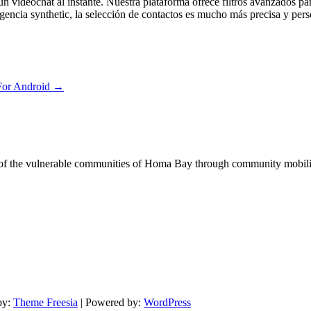
un videochat al instante. Nuestra plataforma ofrece filtros avanzados pa
eligencia synthetic, la selección de contactos es mucho más precisa y 
For Android
→
of the vulnerable communities of Homa Bay through community mobilizat
by:
Theme Freesia
| Powered by:
WordPress