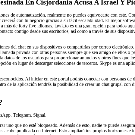
esinada En Cisjordania Acusa A Israel Y Pi
ones de automatización, realmente no puedes equivocarte con este. Conve
 crecerá con tu negocio gracias a su fácil escalabilidad. El mejor soft
o a más de forty five idiomas, tawk.to es una gran opción para todos aqu
ontacto contigo desde sus escritorios, así como a través de sus disposit
iones del chat en sus dispositivos o compartirlas por correo electrónic
llamada privada con otras personas siempre que sea amigo de ellos o pa
la datos de los usuarios para proporcionar anuncios y otros fines que lo
pción en lugar de descargar selecciones de terceros. Skype es una apli
esconocidos. Al iniciar en este portal podrás conectar con personas de 
ro de la aplicación tendrás la posibilidad de crear un chat grupal con 
?
atsApp. Telegram. Signal.
ar uno que no esté bloqueado. Además de esto, nadie te puede asegurar 
 acabe publicada en Internet. Esto ampliará tus propios horizontes e in