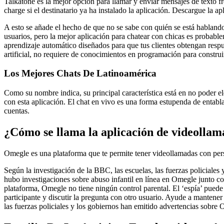
Talkatone es la mejor opción para llamar y enviar mensajes de texto f
charge si el destinatario ya ha instalado la aplicación. Descargue la 
A esto se añade el hecho de que no se sabe con quién se está hablando
usuarios, pero la mejor aplicación para chatear con chicas es probable
aprendizaje automático diseñados para que tus clientes obtengan respu
artificial, no requiere de conocimientos en programación para construi
Los Mejores Chats De Latinoamérica
Como su nombre indica, su principal característica está en no poder
con esta aplicación. El chat en vivo es una forma estupenda de entabla
cuentas.
¿Cómo se llama la aplicación de videollam
Omegle es una plataforma que te permite tener videollamadas con per
Según la investigación de la BBC, las escuelas, las fuerzas policial
hubo investigaciones sobre abuso infantil en línea en Omegle junto co
plataforma, Omegle no tiene ningún control parental. El ‘espía’ puede 
participante y discutir la pregunta con otro usuario. Ayude a mantener
las fuerzas policiales y los gobiernos han emitido advertencias sobr