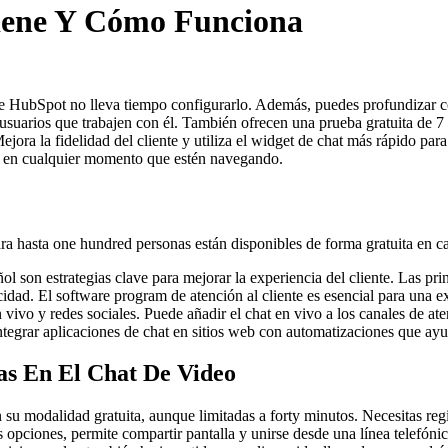
iene Y Cómo Funciona
 de HubSpot no lleva tiempo configurarlo. Además, puedes profundizar c
usuarios que trabajen con él. También ofrecen una prueba gratuita de 7
ejora la fidelidad del cliente y utiliza el widget de chat más rápido par
web en cualquier momento que estén navegando.
ra hasta one hundred personas están disponibles de forma gratuita en ca
 son estrategias clave para mejorar la experiencia del cliente. Las pri
cidad. El software program de atención al cliente es esencial para una 
 vivo y redes sociales. Puede añadir el chat en vivo a los canales de aten
egrar aplicaciones de chat en sitios web con automatizaciones que ayu
as En El Chat De Video
su modalidad gratuita, aunque limitadas a forty minutos. Necesitas regist
opciones, permite compartir pantalla y unirse desde una línea telefónica