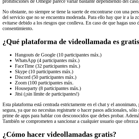
prohibiciones de Omegle parece variar bastante dependiendo del cas
No obstante, no siempre se tiene la suerte de encontrarse con una per
del servicio que no se encuentra moderada. Para ello hay que ir a la
evitarse debido a los riesgos que conlleva. En caso de que hagas uso d
consentimiento.
¿Qué plataforma de videollamada es grati
Hangouts de Google (10 participantes máx.)
WhatsApp (4 participantes máx.)
FaceTime (32 participantes máx.)
Skype (10 participantes máx.)
Discord (50 participantes máx.)
Zoom (100 participantes máx.
Houseparty (8 participantes máx.)
Jitsi (¡sin límite de participantes!)
Esta plataforma está centrada estrictamente en el chat y el anonimato,
segura, ya que no necesitas registrarte o hacer pasos adicionales, sól
prime de apps para hablar con desconocidos que debes probar. Además de
También se comprometen a sancionar a cualquier usuario que ofrezca c
¿Cómo hacer videollamadas gratis?