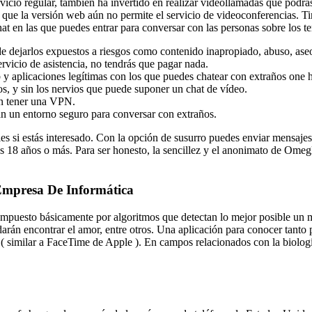
vicio regular, también ha invertido en realizar videollamadas que podrá
 que la versión web aún no permite el servicio de videoconferencias. Tin
at en las que puedes entrar para conversar con las personas sobre los t
de dejarlos expuestos a riesgos como contenido inapropiado, abuso, as
ervicio de asistencia, no tendrás que pagar nada.
b y aplicaciones legítimas con los que puedes chatear con extraños one 
s, y sin los nervios que puede suponer un chat de vídeo.
en tener una VPN.
an un entorno seguro para conversar con extraños.
es si estás interesado. Con la opción de susurro puedes enviar mensaje
s 18 años o más. Para ser honesto, la sencillez y el anonimato de Ome
Empresa De Informática
mpuesto básicamente por algoritmos que detectan lo mejor posible un
udarán encontrar el amor, entre otros. Una aplicación para conocer tant
similar a FaceTime de Apple ). En campos relacionados con la biología,