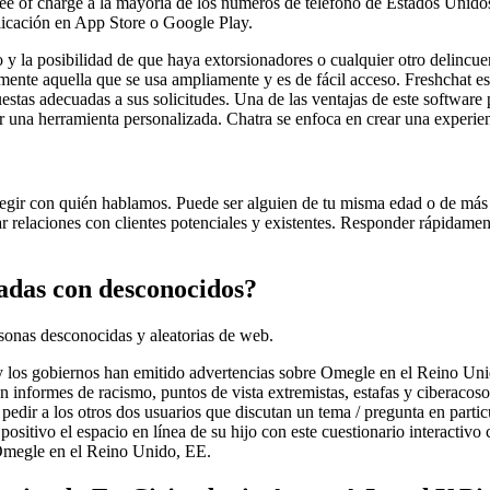
ree of charge a la mayoría de los números de teléfono de Estados Unido
aplicación en App Store o Google Play.
 y la posibilidad de que haya extorsionadores o cualquier otro delincue
mente aquella que se usa ampliamente y es de fácil acceso. Freshchat es
estas adecuadas a sus solicitudes. Una de las ventajas de este software
r una herramienta personalizada. Chatra se enfoca en crear una experienc
 elegir con quién hablamos. Puede ser alguien de tu misma edad o de m
r relaciones con clientes potenciales y existentes. Responder rápidamen
adas con desconocidos?
sonas desconocidas y aleatorias de web.
es y los gobiernos han emitido advertencias sobre Omegle en el Reino U
n informes de racismo, puntos de vista extremistas, estafas y ciberacos
pedir a los otros dos usuarios que discutan un tema / pregunta en partic
 positivo el espacio en línea de su hijo con este cuestionario interacti
e Omegle en el Reino Unido, EE.