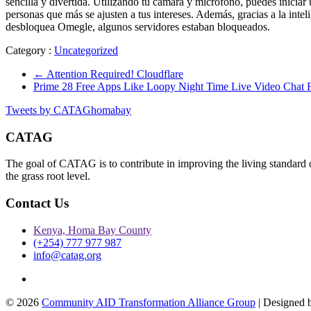
sencilla y divertida. Utilizando tu cámara y micrófono, puedes iniciar 
personas que más se ajusten a tus intereses. Además, gracias a la int
desbloquea Omegle, algunos servidores estaban bloqueados.
Category :
Uncategorized
←
Attention Required! Cloudflare
Prime 28 Free Apps Like Loopy Night Time Live Video Chat 
Tweets by CATAGhomabay
CATAG
The goal of CATAG is to contribute in improving the living standard 
the grass root level.
Contact Us
Kenya, Homa Bay County
(+254) 777 977 987
info@catag.org
Twitter
© 2026
Community AID Transformation Alliance Group
| Designed 