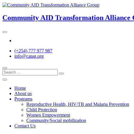
Skip
to
content
Community AID Transformation Alliance
Twitter
(+254) 777 977 987
info@catag.org
Home
About us
Programs
Reproductive Health, HIV/TB and Malaria Prevention
Child Protection
Women Empowerment
Community/Social mobilization
Contact Us