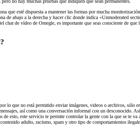
o, pero no hay muchas pruebas que indiquen que sean permanentes.
sona que esté dispuesta a mantener las formas por mucha monitorización
 zona de abajo a la derecha y hacer clic donde indica «Unmoderated sec
el chat de vídeo de Omegle, es importante que seas consciente de que la 
s?
 por lo que no está permitido enviar imágenes, videos o archivos, sólo er
o mensajes, así como una conversación informal con un desconocido. Así 
 esto, este servicio te permite controlar la gente con la que se te va a
ontenido adulto, racismo, spam y otro tipo de comportamientos ilegale