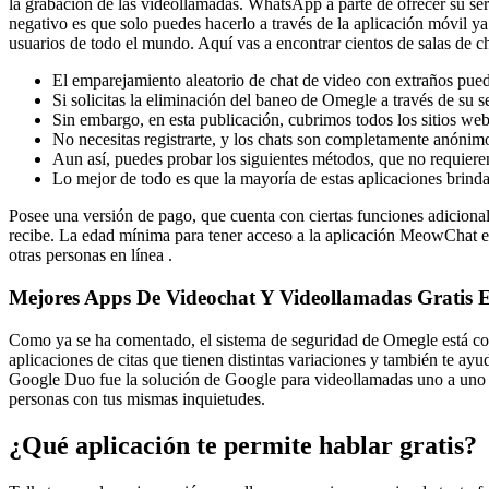
la grabación de las videollamadas. WhatsApp a parte de ofrecer su ser
negativo es que solo puedes hacerlo a través de la aplicación móvil ya
usuarios de todo el mundo. Aquí vas a encontrar cientos de salas de ch
El emparejamiento aleatorio de chat de video con extraños pue
Si solicitas la eliminación del baneo de Omegle a través de su s
Sin embargo, en esta publicación, cubrimos todos los sitios we
No necesitas registrarte, y los chats son completamente anónimo
Aun así, puedes probar los siguientes métodos, que no requier
Lo mejor de todo es que la mayoría de estas aplicaciones brind
Posee una versión de pago, que cuenta con ciertas funciones adicional
recibe. La edad mínima para tener acceso a la aplicación MeowChat e
otras personas en línea .
Mejores Apps De Videochat Y Videollamadas Gratis 
Como ya se ha comentado, el sistema de seguridad de Omegle está co
aplicaciones de citas que tienen distintas variaciones y también te ay
Google Duo fue la solución de Google para videollamadas uno a uno ( 
personas con tus mismas inquietudes.
¿Qué aplicación te permite hablar gratis?