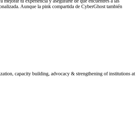
ra mejorar tu experiencia y asegurarte de que encuentres a las
personalizada. Aunque la pink compartida de CyberGhost también
ion, capacity building, advocacy & strengthening of institutions at