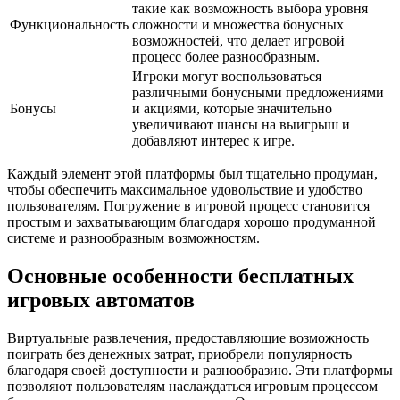
такие как возможность выбора уровня
Функциональность
сложности и множества бонусных
возможностей, что делает игровой
процесс более разнообразным.
Игроки могут воспользоваться
различными бонусными предложениями
Бонусы
и акциями, которые значительно
увеличивают шансы на выигрыш и
добавляют интерес к игре.
Каждый элемент этой платформы был тщательно продуман,
чтобы обеспечить максимальное удовольствие и удобство
пользователям. Погружение в игровой процесс становится
простым и захватывающим благодаря хорошо продуманной
системе и разнообразным возможностям.
Основные особенности бесплатных
игровых автоматов
Виртуальные развлечения, предоставляющие возможность
поиграть без денежных затрат, приобрели популярность
благодаря своей доступности и разнообразию. Эти платформы
позволяют пользователям наслаждаться игровым процессом