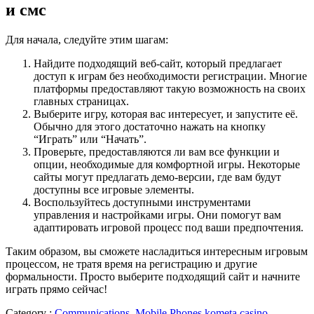
и смс
Для начала, следуйте этим шагам:
Найдите подходящий веб-сайт, который предлагает
доступ к играм без необходимости регистрации. Многие
платформы предоставляют такую возможность на своих
главных страницах.
Выберите игру, которая вас интересует, и запустите её.
Обычно для этого достаточно нажать на кнопку
“Играть” или “Начать”.
Проверьте, предоставляются ли вам все функции и
опции, необходимые для комфортной игры. Некоторые
сайты могут предлагать демо-версии, где вам будут
доступны все игровые элементы.
Воспользуйтесь доступными инструментами
управления и настройками игры. Они помогут вам
адаптировать игровой процесс под ваши предпочтения.
Таким образом, вы сможете насладиться интересным игровым
процессом, не тратя время на регистрацию и другие
формальности. Просто выберите подходящий сайт и начните
играть прямо сейчас!
Category :
Communications, Mobile Phones
kometa casino