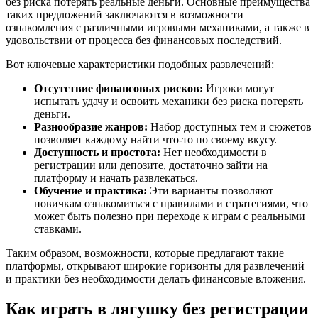
без риска потерять реальные деньги. Основные преимущества
таких предложений заключаются в возможности
ознакомления с различными игровыми механиками, а также в
удовольствии от процесса без финансовых последствий.
Вот ключевые характеристики подобных развлечений:
Отсутствие финансовых рисков:
Игроки могут
испытать удачу и освоить механики без риска потерять
деньги.
Разнообразие жанров:
Набор доступных тем и сюжетов
позволяет каждому найти что-то по своему вкусу.
Доступность и простота:
Нет необходимости в
регистрации или депозите, достаточно зайти на
платформу и начать развлекаться.
Обучение и практика:
Эти варианты позволяют
новичкам ознакомиться с правилами и стратегиями, что
может быть полезно при переходе к играм с реальными
ставками.
Таким образом, возможности, которые предлагают такие
платформы, открывают широкие горизонты для развлечений
и практики без необходимости делать финансовые вложения.
Как играть в лягушку без регистрации