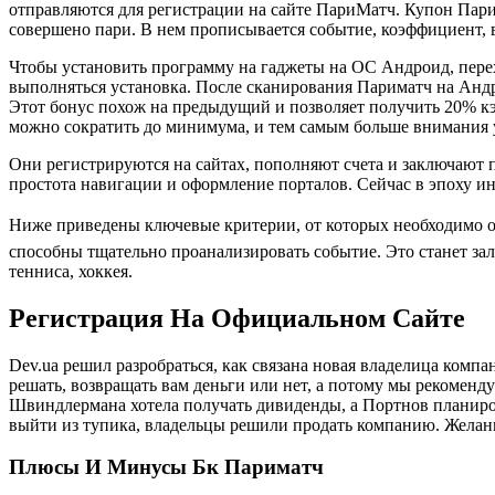
отправляются для регистрации на сайте ПариМатч. Купон Пари
совершено пари. В нем прописывается событие, коэффициент, в
Чтобы установить программу на гаджеты на ОС Андроид, перехо
выполняться установка. После сканирования Париматч на Андр
Этот бонус похож на предыдущий и позволяет получить 20% к
можно сократить до минимума, и тем самым больше внимания 
Они регистрируются на сайтах, пополняют счета и заключают 
простота навигации и оформление порталов. Сейчас в эпоху ин
Ниже приведены ключевые критерии, от которых необходимо от
способны тщательно проанализировать событие. Это станет за
тенниса, хоккея.
Регистрация На Официальном Сайте
Dev.ua решил разробраться, как связана новая владелица ком
решать, возвращать вам деньги или нет, а потому мы рекоменд
Швиндлермана хотела получать дивиденды, а Портнов планиров
выйти из тупика, владельцы решили продать компанию. Желани
Плюсы И Минусы Бк Париматч