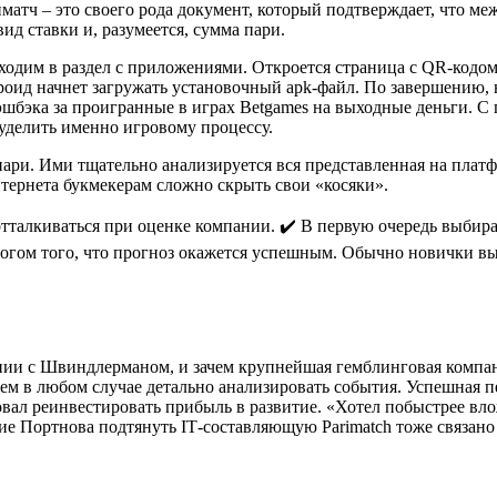
матч – это своего рода документ, который подтверждает, что м
ид ставки и, разумеется, сумма пари.
дим в раздел с приложениями. Откроется страница с QR-кодом –
оид начнет загружать установочный apk-файл. По завершению, н
эшбэка за проигранные в играх Betgames на выходные деньги. С
уделить именно игровому процессу.
пари. Ими тщательно анализируется вся представленная на пла
тернета букмекерам сложно скрыть свои «косяки».
талкиваться при оценке компании. ✔️ В первую очередь выбирай
логом того, что прогноз окажется успешным. Обычно новички вы
пании с Швиндлерманом, и зачем крупнейшая гемблинговая компа
уем в любом случае детально анализировать события. Успешная п
ал реинвестировать прибыль в развитие. «Хотел побыстрее влож
е Портнова подтянуть IT‑составляющую Parimatch тоже связано