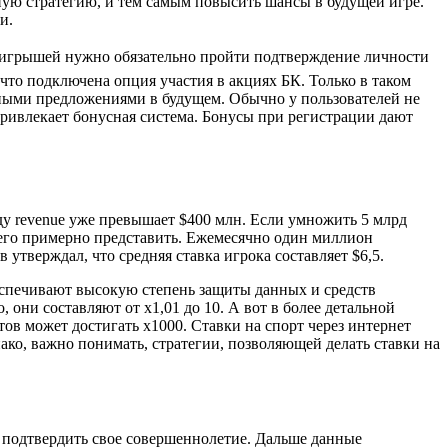
ную стратегию, и тем самым повысить шансы в будущей игре.
и.
выигрышей нужно обязательно пройти подтверждение личности
 что подключена опция участия в акциях БК. Только в таком
ьными предложениями в будущем. Обычно у пользователей не
ривлекает бонусная система. Бонусы при регистрации дают
ду revenue уже превышает $400 млн. Если умножить 5 млрд
т его примерно представить. Ежемесячно один миллион
утверждал, что средняя ставка игрока составляет $6,5.
еспечивают высокую степень защиты данных и средств
они составляют от х1,01 до 10. А вот в более детальной
тов может достигать х1000. Ставки на спорт через интернет
ко, важно понимать, стратегии, позволяющей делать ставки на
е подтвердить свое совершеннолетие. Дальше данные