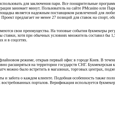
 использовать для заключения пари. Все поощрительные програ
страция занимает минут. Пользователь на сайте PMcasino или Па
лощадка является надежным поставщиком развлечений для любите
 Проект предлагает не менее 27 позиций для ставок на спорт, 
но имеются свои преимущества. На топовые события букмекеры 
ммы ставки, хотя при обычных условиях множитель составил бы 
х и в соцсетях.
ффлайновом режиме, открыв первый офис в городе Киев. В тече
ктивно расширяться на территории государств СНГ. Букмекерская 
тч можно было встретить в магазинах, торговых центрах, подз
ты и забота о каждом клиенте. Подобная особенность также пол
 востребованных порталов. Верификация используется букмекер