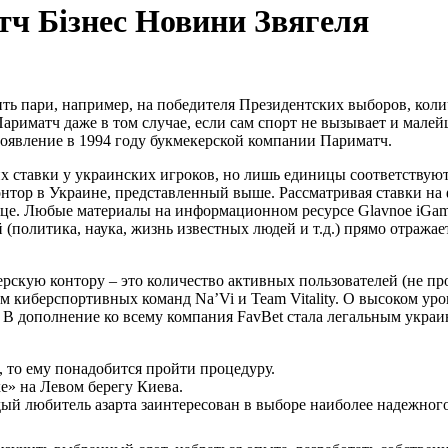
ч Бізнес Новини Звягеля
ь пари, например, на победителя Президентских выборов, коли
Париматч даже в том случае, если сам спорт не вызывает и мале
 появление в 1994 году букмекерской компании Париматч.
 ставки у украинских игроков, но лишь единицы соответствуют
нтор в Украине, представленный выше. Рассматривая ставки на 
ице. Любые материалы на информационном ресурсе Glavnoe iGa
(политика, наука, жизнь известных людей и т.д.) прямо отражает
скую контору – это количество активных пользователей (не про
киберспортивных команд Na’Vi и Team Vitality. О высоком уров
. В дополнение ко всему компания FavBet стала легальным укр
, то ему понадобится пройти процедуру.
е» на Левом берегу Киева.
й любитель азарта заинтересован в выборе наиболее надежного