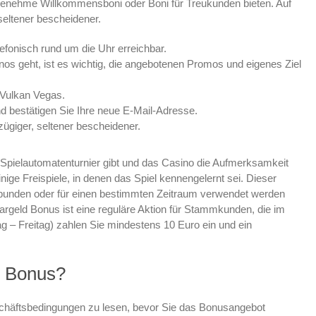
genehme Willkommensboni oder Boni für Treukunden bieten. Auf
seltener bescheidener.
lefonisch rund um die Uhr erreichbar.
s geht, ist es wichtig, die angebotenen Promos und eigenes Ziel
 Vulkan Vegas.
bestätigen Sie Ihre neue E-Mail-Adresse.
ügiger, seltener bescheidener.
n Spielautomatenturnier gibt und das Casino die Aufmerksamkeit
ige Freispiele, in denen das Spiel kennengelernt sei. Dieser
bunden oder für einen bestimmten Zeitraum verwendet werden
rgeld Bonus ist eine reguläre Aktion für Stammkunden, die im
 – Freitag) zahlen Sie mindestens 10 Euro ein und ein
o Bonus?
chäftsbedingungen zu lesen, bevor Sie das Bonusangebot