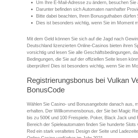
Um Ihre E-Mail-Adresse zu ändern, besuchen Sie a
Darunter befinden sich Automaten namhafter Provi
Bitte dabei beachten, Ihren Bonusguthaben dürfen 
Dies ist besonders wichtig, wenn Sie im Moment 
Mit dem Geld können Sie sich auf die Jagd nach Gewin
Deutschland lizenzierten Online-Casinos bieten ihren S
vorsichtig und lesen Sie alle Geschäftsbedingungen, da
Bedingungen, die Sie auf der offiziellen Seite lesen k
überprüfen! Dies ist besonders wichtig, wenn Sie im 
Registrierungsbonus bei Vulkan V
BonusCode
Wählen Sie Casino- und Bonusangebote danach aus, mit
erhalten. Der Willkommensbonus, der Sie bei Magic Red
bis zu 500€ und 100 Freispiele. Poker, Black Jack und R
Bereich der Spieleautomaten finden Sie hunderte Slots 
Red ein stark veraltetes Design der Seite und Ladezeit
Online Casino verfügbar im Jahr 2021.