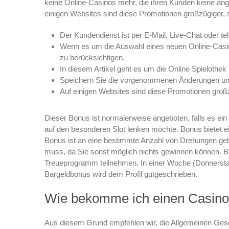
keine Online-Casinos mehr, die ihren Kunden keine an
einigen Websites sind diese Promotionen großzügiger, 
Der Kundendienst ist per E-Mail, Live-Chat oder te
Wenn es um die Auswahl eines neuen Online-Casino
zu berücksichtigen.
In diesem Artikel geht es um die Online Spielothek
Speichern Sie die vorgenommenen Änderungen und 
Auf einigen Websites sind diese Promotionen großz
Dieser Bonus ist normalerweise angeboten, falls es ei
auf den besonderen Slot lenken möchte. Bonus bietet ein
Bonus ist an eine bestimmte Anzahl von Drehungen ge
muss, da Sie sonst möglich nichts gewinnen können. Ba
Treueprogramm teilnehmen. In einer Woche (Donnerstag
Bargeldbonus wird dem Profil gutgeschrieben.
Wie bekomme ich einen Casin
Aus diesem Grund empfehlen wir, die Allgemeinen Ges