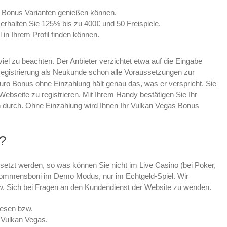
n Bonus Varianten genießen können.
erhalten Sie 125% bis zu 400€ und 50 Freispiele.
 in Ihrem Profil finden können.
el zu beachten. Der Anbieter verzichtet etwa auf die Eingabe
egistrierung als Neukunde schon alle Voraussetzungen zur
ro Bonus ohne Einzahlung hält genau das, was er verspricht. Sie
ebseite zu registrieren. Mit Ihrem Handy bestätigen Sie Ihr
 durch. Ohne Einzahlung wird Ihnen Ihr Vulkan Vegas Bonus
?
etzt werden, so was können Sie nicht im Live Casino (bei Poker,
lkommensboni im Demo Modus, nur im Echtgeld-Spiel. Wir
w. Sich bei Fragen an den Kundendienst der Website zu wenden.
lesen bzw.
n Vulkan Vegas.