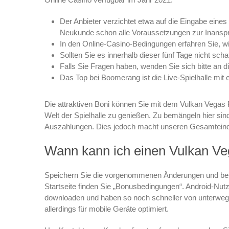
Der Anbieter verzichtet etwa auf die Eingabe eine
Neukunde schon alle Voraussetzungen zur Inanspr
In den Online-Casino-Bedingungen erfahren Sie, w
Sollten Sie es innerhalb dieser fünf Tage nicht scha
Falls Sie Fragen haben, wenden Sie sich bitte an d
Das Top bei Boomerang ist die Live-Spielhalle mit 
Die attraktiven Boni können Sie mit dem Vulkan Vegas
Welt der Spielhalle zu genießen. Zu bemängeln hier sin
Auszahlungen. Dies jedoch macht unseren Gesamteind
Wann kann ich einen Vulkan V
Speichern Sie die vorgenommenen Änderungen und best
Startseite finden Sie „Bonusbedingungen“. Android-Nut
downloaden und haben so noch schneller von unterwegs
allerdings für mobile Geräte optimiert.