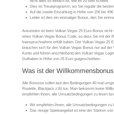
nicht alles so einfach ist, wie es zu sein scheint.
Dies ist Treueprogramm, wo Sie regulär die beste
Auf die zweite Einzahlung in Höhe von 15€ bis 49€ 
Leider ist dies ein einmaliger Bonus, den Sie einmal
Ansonsten ist beim Vulkan Vegas 25 Euro Bonus nicht vi
eines Vulkan Vegas Bonus Code, so dass Sie mit der R
Inanspruchnahme erfüllt haben. Der Vulkan Vegas 25 Eu
brauchen sich für den Vulkan Vegas Bonus nur auf der W
Konto und führen anschließend den Vulkan Vegas Login
Guthaben in Höhe von 25 Euro gutgeschrieben.
Was ist der Willkommensbonus
Alle Bonusse sollen laut den Bedingungen 40 mal umges
Roulette, Blackjack z.B) tun. Man bekommt keine Wil
empfehlen Ihnen, alle Umsatzbedingungen zu lesen bz
Wir empfehlen Ihnen, alle Umsatzbedingungen zu 
Das riesige Spieleangebot ist eine der Stärken vo