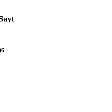
Sayt
06