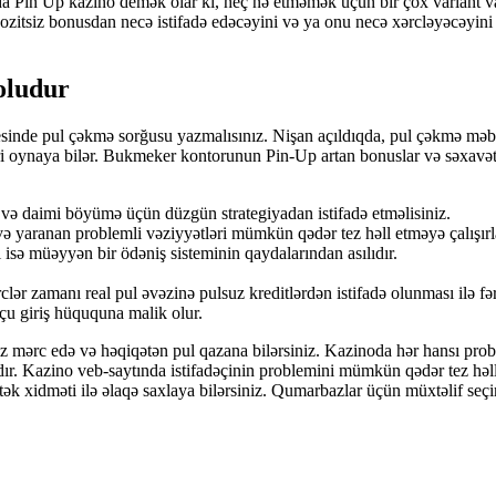
n Up kazino demək olar ki, heç nə etməmək üçün bir çox variant var. İ
Depozitsiz bonusdan necə istifadə edəcəyini və ya onu necə xərcləyəcəyi
oludur
esinde pul çəkmə sorğusu yazmalısınız. Nişan açıldıqda, pul çəkmə məb
i oynaya bilər. Bukmeker kontorunun Pin-Up artan bonuslar və səxavətl
m və daimi böyümə üçün düzgün strategiyadan istifadə etməlisiniz.
və yaranan problemli vəziyyətləri mümkün qədər tez həll etməyə çalışırl
ı isə müəyyən bir ödəniş sisteminin qaydalarından asılıdır.
clər zamanı real pul əvəzinə pulsuz kreditlərdən istifadə olunması ilə fər
çu giriş hüququna malik olur.
 siz mərc edə və həqiqətən pul qazana bilərsiniz. Kazinoda hər hansı pro
dır. Kazino veb-saytında istifadəçinin problemini mümkün qədər tez hə
stək xidməti ilə əlaqə saxlaya bilərsiniz. Qumarbazlar üçün müxtəlif seç