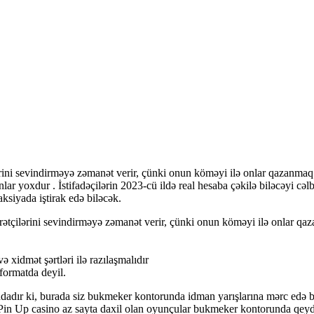
ini sevindirməyə zəmanət verir, çünki onun köməyi ilə onlar qazanmaq üç
 yoxdur . İstifadəçilərin 2023-cü ildə real hesaba çəkilə biləcəyi cəlb
siyada iştirak edə biləcək.
tçilərini sevindirməyə zəmanət verir, çünki onun köməyi ilə onlar qaz
 xidmət şərtləri ilə razılaşmalıdır
formatda deyil.
ndadır ki, burada siz bukmeker kontorunda idman yarışlarına mərc edə b
Pin Up casino az sayta daxil olan oyunçular bukmeker kontorunda qeydiy