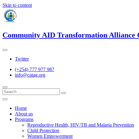
Skip to content
Community AID Transformation Alliance
Twitter
(+254) 777 977 987
info@catag.org
Home
About us
Programs
Reproductive Health, HIV/TB and Malaria Prevention
Child Protection
Women Empowerment