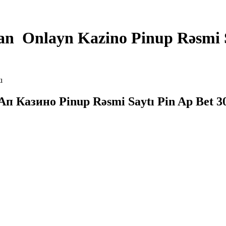
an ️ Onlayn Kazino Pinup Rəsmi 
ı
Ап Казино Pinup Rəsmi Saytı Pin Ap Bet 3