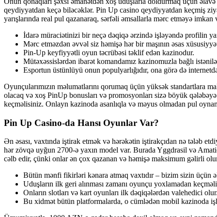
Onun qonaqları şəxsi əmanətdən xoş uduşlarla doldurmaq üçün əlavə im
qeydiyyatdan keçə biləcəklər. Pin Up casino qeydiyyatdan keçmiş ziyar
yarışlarında real pul qazanaraq, sərfəli əmsallarla mərc etməyə imkan v
İdarə müraciətinizi bir neçə dəqiqə ərzində işləyəndə profilin ya
Mərc etməzdən əvvəl siz həmişə hər bir maşının əsas xüsusiyyətləri
Pin-Up keyfiyyətli oyun təcrübəsi təklif edən kazinodur.
Mütəxəssislərdən ibarət komandamız kazinomuzla bağlı istənilə
Esportun üstünlüyü onun populyarlığıdır, ona görə də internet
Oyunçularımızın məlumatlarını qorumaq üçün yüksək standartlara mali
olacaq və xoş PinUp bonusları və promosyonları sizə böyük qələbə
keçməlisiniz. Onlayn kazinoda asanlıqla və məyus olmadan pul oyn
Pin Up Casino-da Hansı Oyunlar Var?
Ən əsası, vaxtında iştirak etmək və hərəkətin iştirakçıdan nə tələb et
hər zövqə uyğun 2700-ə yaxın model var. Burada Yggdrasil və Amatic ki
cəlb edir, çünki onlar ən çox qazanan və həmişə maksimum gəlirli olur
Bütün mənfi fikirləri kənara atmaq vaxtıdır – bizim sizin üçün ə
Uduşların ilk geri alınması zamanı oyunçu yoxlamadan keçməli
Onların slotları və kart oyunları ilk dəqiqələrdən valehedici olur
Bu xidmət bütün platformalarda, o cümlədən mobil kazinoda işl