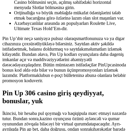
Casino bölməsini seçin, açılmış səhifədəki horizontal
menyuda Slotlar bölməsinə girin.
Orijinallığa və böyük məbləğdə mükafat ödənişlərini tələb
etmək bacarığına görə özlərinə lazım olan slot maşınları var.
Azərbaycanlılar arasında ən populyarları Roulette Live,
Ultimate Texas Hold’Em-dir.
Pin Up’ıbir neçə saniyəyə pulsuz olaraqsmartfonunuza və ya digər
cihazınıza çoxsürətliyükləyə bilərsiniz. Saytdan aktiv şəkildə
istifadəetmək, balansı doldurmaq və saytdakıməlumatları izləmək
kifayətdir. Bundan əlavə, Pin Up kodları oyunçulara daha dageniş
imkanlar açır və maddivəziyyətlərini əhəmiyyətli
dərəcədəyaxşılaşdırır. Bütün müntəzəm istifadəçilər PinUpcasinoda
bonus kod əldə edə bilər və bunun üçünpromosyonları izləmək
lazımdır. Platformaklubun e-poçt bülleteninə abunə olanlara beləbir
promosyon koduverir.
Pin Up 306 casino giriş qeydiyyat,
bonuslar, yuk
İkincisi, bir hesaba pul qoymağı və həqiqipula mərc etməyi nəzərdə
tutur. Bundan sonra,kazino oyunçusu özünü əyləncəli və qumar
oyunundan zövqala biləcəyi bir virtual qurumdatapacaqdır. Ayrı-
ayrılıqda Pin ap bet, daha doğrusu, ondan sonrakıhərəkətlər barədə