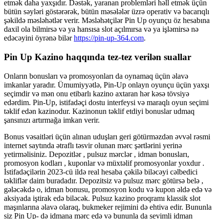
etmək daha yaxşıdır. Dəstək, yaranan problemləri həll etmək üçün
bütün səyləri göstərərək, bütün məsələlər üzrə operativ və bacarıqlı
şəkildə məsləhətlər verir. Məsləhətçilər Pin Up oyunçu öz hesabına
daxil ola bilmirsə və ya hansısa slot açılmırsa və ya işləmirsə nə
edəcəyini öyrənə bilər
https://pin-up-364.com
.
Pin Up Kazino haqqında tez-tez verilən suallar
Onların bonusları və promosyonları da oynamaq üçün əlavə
imkanlar yaradır. Ümumiyyətlə, Pin-Up onlayn oyunçu üçün yaxşı
seçimdir və mən onu etibarlı kazino axtaran hər kəsə tövsiyə
edərdim. Pin-Up, istifadəçi dostu interfeysi və maraqlı oyun seçimi
təklif edən kazinodur. Kazinonun təklif etdiyi bonuslar udmaq
şansınızı artırmağa imkan verir.
Bonus vəsaitləri üçün alınan uduşları geri götürməzdən əvvəl rəsmi
internet saytında ətraflı təsvir olunan mərc şərtlərini yerinə
yetirməlisiniz. Depozitlər , pulsuz mərclər , idman bonusları,
promosyon kodları , kuponlar və müxtəlif promosyonlar yoxdur .
İstifadəçilərin 2023-cü ildə real hesaba çəkilə biləcəyi cəlbedici
təkliflər daim buradadır. Depozitsiz və pulsuz mərc götürsə belə ,
gələcəkdə o, idman bonusu, promosyon kodu və kupon əldə edə və
aksiyada iştirak edə biləcək. Pulsuz kazino proqramı klassik slot
maşınlarına əlavə olaraq, bukmeker rejimini də ehtiva edir. Bununla
siz Pin Up- də idmana mərc edə və bununla da sevimli idman