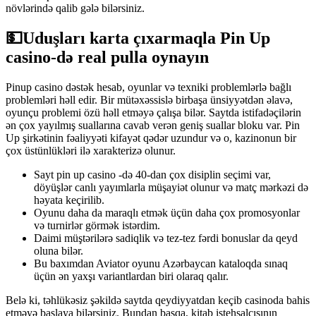
növlərində qalib gələ bilərsiniz.
💵Uduşları karta çıxarmaqla Pin Up
casino-də real pulla oynayın
Pinup casino dəstək hesab, oyunlar və texniki problemlərlə bağlı
problemləri həll edir. Bir mütəxəssislə birbaşa ünsiyyətdən əlavə,
oyunçu problemi özü həll etməyə çalışa bilər. Saytda istifadəçilərin
ən çox yayılmış suallarına cavab verən geniş suallar bloku var. Pin
Up şirkətinin fəaliyyəti kifayət qədər uzundur və o, kazinonun bir
çox üstünlükləri ilə xarakterizə olunur.
Sayt pin up casino -də 40-dan çox disiplin seçimi var,
döyüşlər canlı yayımlarla müşayiət olunur və matç mərkəzi də
həyata keçirilib.
Oyunu daha da maraqlı etmək üçün daha çox promosyonlar
və turnirlər görmək istərdim.
Daimi müştərilərə sadiqlik və tez-tez fərdi bonuslar da qeyd
oluna bilər.
Bu baxımdan Aviator oyunu Azərbaycan kataloqda sınaq
üçün ən yaxşı variantlardan biri olaraq qalır.
Belə ki, təhlükəsiz şəkildə saytda qeydiyyatdan keçib casinoda bahis
etməyə başlaya bilərsiniz. Bundan başqa, kitab istehsalçısının