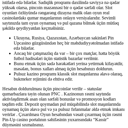
istifadə edə bilərlər. Sadiqlik proqramı daxilində səviyyə nə qədər
yüksək olarsa, pincoin məzənnəsi bir o qədər sərfəli olar. Slot
oyunları özlüyündə rəngarəng dizayna malik olan oyun real
casinolardakı qumar maşınlarının onlayn versiyalarıdır. Sevimli
saytınızda tam oyun oynamaq və pul qazana bilmək üçün mütləq
şəkildə qeydiyyatdan keçməlisiniz.
Ukrayna, Rusiya, Qazaxıstan, Azərbaycan sakinləri Pin
Upcasino güzgüsündən heç bir məhdudiyyətolmadan istifadə
edə bilərlər.
Ancaq bir çatışmazlıq da var – bir çox matçlar, hətta böyük
futbol hadisələri üçün statistik bazarlar verilmir.
Bunu etmək üçün sadə hərəkətləri yerinə yetirmək kifayətdir,
məsələn, bonus xalları almaq üçün hesabınızı doldurun.
Pulsuz kazino proqramı klassik slot maşınlarına əlavə olaraq,
bukmeker rejimini də ehtiva edir.
Hesabın doldurulması üçün pincoinlər verilir – statuslar
qumarbazlara təyin olunan PNC . Kazinonun rəsmi saytında
aktivləşdirmək asan olan sərfəli bonuslar və promosyon kodları
təqdim edir. Depozit qoymadan pul müqabilində slot maşınlarında
oynamaq üçün əlavə pul və ya pulsuz fırlanmalar əldə etmək imkanı
verirlər . Çıxarılması Oyun hesabından vəsait çıxarmaq üçün rəsmi
Pin-Up casino portalının səhifəsinin yuxarısındakı “Kassir”
düyməsini sıxmalısınız.