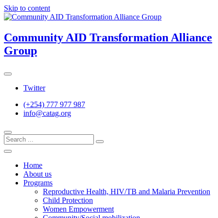
Skip to content
Community AID Transformation Alliance
Group
Twitter
(+254) 777 977 987
info@catag.org
Home
About us
Programs
Reproductive Health, HIV/TB and Malaria Prevention
Child Protection
Women Empowerment
Community/Social mobilization