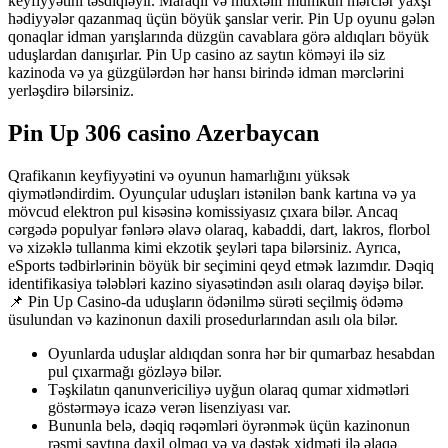
keyfiyyətini təsdiqləyir. Maraqlı və müxtəlif mümkün mərclər yaxşı
hədiyyələr qazanmaq üçün böyük şanslar verir. Pin Up oyunu gələn
qonaqlar idman yarışlarında düzgün cavablara görə aldıqları böyük
uduşlardan danışırlar. Pin Up casino az saytın köməyi ilə siz
kazinoda və ya güzgülərdən hər hansı birində idman mərclərini
yerləşdirə bilərsiniz.
Pin Up 306 casino Azerbaycan
Qrafikanın keyfiyyətini və oyunun hamarlığını yüksək
qiymətləndirdim. Oyunçular uduşları istənilən bank kartına və ya
mövcud elektron pul kisəsinə komissiyasız çıxara bilər. Ancaq
cərgədə populyar fənlərə əlavə olaraq, kabaddi, dart, lakros, florbol
və xizəklə tullanma kimi ekzotik şeyləri tapa bilərsiniz. Ayrıca,
eSports tədbirlərinin böyük bir seçimini qeyd etmək lazımdır. Dəqiq
identifikasiya tələbləri kazino siyasətindən asılı olaraq dəyişə bilər.
📌 Pin Up Casino-da uduşların ödənilmə sürəti seçilmiş ödəmə
üsulundan və kazinonun daxili prosedurlarından asılı ola bilər.
Oyunlarda uduşlar aldıqdan sonra hər bir qumarbaz hesabdan
pul çıxarmağı gözləyə bilər.
Təşkilatın qanunvericiliyə uyğun olaraq qumar xidmətləri
göstərməyə icazə verən lisenziyası var.
Bununla belə, dəqiq rəqəmləri öyrənmək üçün kazinonun
rəsmi saytına daxil olmaq və ya dəstək xidməti ilə əlaqə