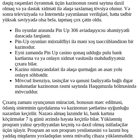
dəqiq rəqəmləri öyrənmək üçün kazinonun rəsmi saytına daxil
olmaq və ya dəstək xidməti ilə əlaqə saxlamaq tövsiyə olunur. Və
sonra televiziyada və İnternetdə yayımlanan verilişləri, hətta tədbir
yüksək səviyyədə olsa belə, tapmaq çox çətin oldu.
Bu oyunlar arasında Pin Up 306 aviadaşıyıcısı əhəmiyyətli
dərəcədə fərqlənir.
Pin-Up oyunları müxtəlifliyi ilə məni xoş təəccübləndirən bir
kazinodur.
Eyni zamanda Pin Up casino qonaq udduğu pulu bank
kartlarına və ya onlayn xidmət vasitəsilə məhdudiyyətsiz
çıxara bilər.
Kazino nümayəndələri ilə əlaqə qurmağın ən asan yolu
onlayn söhbətdir.
Mövcud lisenziya, təsisçilər və qanuni fəaliyyətlə bağlı digər
məlumatlar kazinonun rəsmi saytında Haqqımızda bölməsində
mövcuddur.
Çıxarış zamanı oyunçunun müraciəti, bonusun mərc edilməsi,
ödəniş sisteminin qaydalarına və kazinonun şərtlərinə uyğunluğu
nəzərdən keçirilir. Nəzərə almaq lazımdır ki, bank kartına
köçürmələr 7 iş günü ərzində həyata keçirilə bilər. Yüklənmiş
proqram yalnız qeydiyyatdan keçmiş və daxil olmuş istifadəçilər
üçün işləyir. Proqram ən son proqram yeniləməsini və lazımi boş
yaddaş miqdarını yoxladıqdan sonra müvafiq cihaza yüklənməlidir.