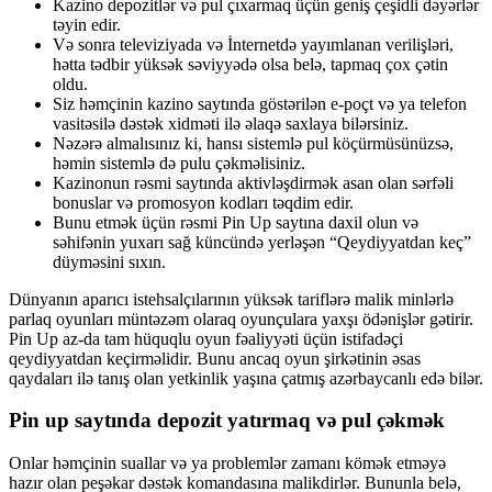
Kazino depozitlər və pul çıxarmaq üçün geniş çeşidli dəyərlər
təyin edir.
Və sonra televiziyada və İnternetdə yayımlanan verilişləri,
hətta tədbir yüksək səviyyədə olsa belə, tapmaq çox çətin
oldu.
Siz həmçinin kazino saytında göstərilən e-poçt və ya telefon
vasitəsilə dəstək xidməti ilə əlaqə saxlaya bilərsiniz.
Nəzərə almalısınız ki, hansı sistemlə pul köçürmüsünüzsə,
həmin sistemlə də pulu çəkməlisiniz.
Kazinonun rəsmi saytında aktivləşdirmək asan olan sərfəli
bonuslar və promosyon kodları təqdim edir.
Bunu etmək üçün rəsmi Pin Up saytına daxil olun və
səhifənin yuxarı sağ küncündə yerləşən “Qeydiyyatdan keç”
düyməsini sıxın.
Dünyanın aparıcı istehsalçılarının yüksək tariflərə malik minlərlə
parlaq oyunları müntəzəm olaraq oyunçulara yaxşı ödənişlər gətirir.
Pin Up az-da tam hüquqlu oyun fəaliyyəti üçün istifadəçi
qeydiyyatdan keçirməlidir. Bunu ancaq oyun şirkətinin əsas
qaydaları ilə tanış olan yetkinlik yaşına çatmış azərbaycanlı edə bilər.
Pin up saytında depozit yatırmaq və pul çəkmək
Onlar həmçinin suallar və ya problemlər zamanı kömək etməyə
hazır olan peşəkar dəstək komandasına malikdirlər. Bununla belə,