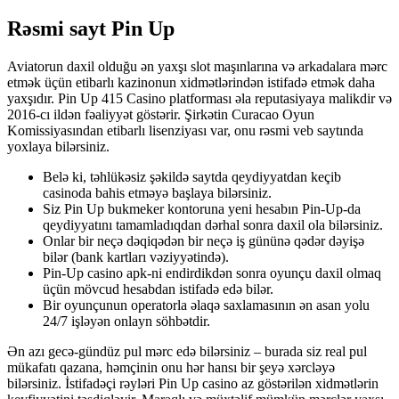
Rəsmi sayt Pin Up
Aviatorun daxil olduğu ən yaxşı slot maşınlarına və arkadalara mərc
etmək üçün etibarlı kazinonun xidmətlərindən istifadə etmək daha
yaxşıdır. Pin Up 415 Casino platforması əla reputasiyaya malikdir və
2016-cı ildən fəaliyyət göstərir. Şirkətin Curacao Oyun
Komissiyasından etibarlı lisenziyası var, onu rəsmi veb saytında
yoxlaya bilərsiniz.
Belə ki, təhlükəsiz şəkildə saytda qeydiyyatdan keçib
casinoda bahis etməyə başlaya bilərsiniz.
Siz Pin Up bukmeker kontoruna yeni hesabın Pin-Up-da
qeydiyyatını tamamladıqdan dərhal sonra daxil ola bilərsiniz.
Onlar bir neçə dəqiqədən bir neçə iş gününə qədər dəyişə
bilər (bank kartları vəziyyətində).
Pin-Up casino apk-ni endirdikdən sonra oyunçu daxil olmaq
üçün mövcud hesabdan istifadə edə bilər.
Bir oyunçunun operatorla əlaqə saxlamasının ən asan yolu
24/7 işləyən onlayn söhbətdir.
Ən azı gecə-gündüz pul mərc edə bilərsiniz – burada siz real pul
mükafatı qazana, həmçinin onu hər hansı bir şeyə xərcləyə
bilərsiniz. İstifadəçi rəyləri Pin Up casino az göstərilən xidmətlərin