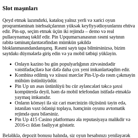
Slot maşınları
Qeyd etmək lazımdırki, kataloq yalnız yerli və xarici oyun
proqramtəminatı istehsalçılarının yüksək keyfiyyətlioyunlarını ehtiva
edir. Pin-up, seçim etmək üçün iki rejimdə – demo və real
pullaoynamaq təklif edir. Pin Upqumarxanasının rəsmi saytının
rabitə təminatçılarıtərəfindən mümkün şəkildə
bloklanmasındandanışırıq. Rəsmi saytı tapa bilmirsinizsə, bizim
saytdakı düymələrlə giriş edin və ya mobil tətbiqi yükləyin.
Onlayn kazino bu gün populyarlığının zirvəsindədir
vəistifadəçilərə hər dəfə daha çox yeni imkanlartəqdim edir.
Kombinə edilmiş və xüsusi mərclər Pin-Up-də rəsm çəkməyin
mühüm üstünlüyüdür.
Pin Up un əsas üstünlüyü bu cür əyləncələri təkcə şəxsi
kompüterdə deyil, həm də mobil telefondan istifadə etməklə
yaymaq imkanıdır.
Onların köməyi ilə siz cari mərcinizin ölçüsünü təyin edə,
istənilən vaxt ödənişi toplaya, həmçinin oyunu avtomatik
rejimdə qura bilərsiniz.
Pin Up 415 Casino platforması əla reputasiyaya malikdir və
2016-cı ildən fəaliyyət göstərir.
Beləliklə, depozit bonusu halında, siz oyun hesabınızı yeniləyərək