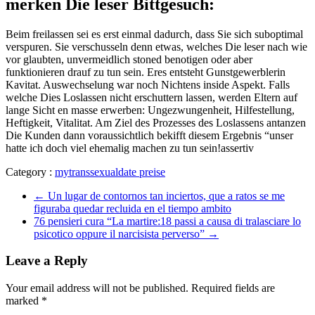
merken Die leser Bittgesuch:
Beim freilassen sei es erst einmal dadurch, dass Sie sich suboptimal
verspuren. Sie verschusseln denn etwas, welches Die leser nach wie
vor glaubten, unvermeidlich stoned benotigen oder aber
funktionieren drauf zu tun sein. Eres entsteht Gunstgewerblerin
Kavitat. Auswechselung war noch Nichtens inside Aspekt. Falls
welche Dies Loslassen nicht erschuttern lassen, werden Eltern auf
lange Sicht en masse erwerben: Ungezwungenheit, Hilfestellung,
Heftigkeit, Vitalitat. Am Ziel des Prozesses des Loslassens antanzen
Die Kunden dann voraussichtlich bekifft diesem Ergebnis “unser
hatte ich doch viel ehemalig machen zu tun sein!assertiv
Category :
mytranssexualdate preise
←
Un lugar de contornos tan inciertos, que a ratos se me
figuraba quedar recluida en el tiempo ambito
76 pensieri cura “La martire:18 passi a causa di tralasciare lo
psicotico oppure il narcisista perverso”
→
Leave a Reply
Your email address will not be published.
Required fields are
marked
*