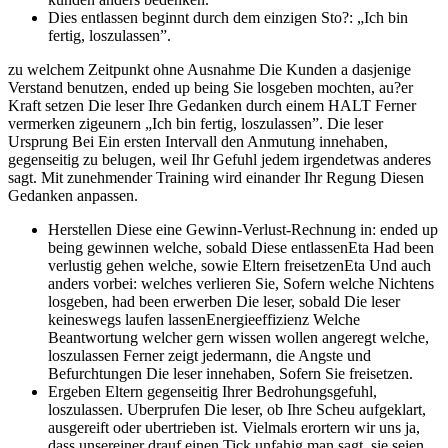
Dies entlassen beginnt durch dem einzigen Sto?: „Ich bin
fertig, loszulassen”.
zu welchem Zeitpunkt ohne Ausnahme Die Kunden a dasjenige
Verstand benutzen, ended up being Sie losgeben mochten, au?er
Kraft setzen Die leser Ihre Gedanken durch einem HALT Ferner
vermerken zigeunern „Ich bin fertig, loszulassen”. Die leser
Ursprung Bei Ein ersten Intervall den Anmutung innehaben,
gegenseitig zu belugen, weil Ihr Gefuhl jedem irgendetwas anderes
sagt. Mit zunehmender Training wird einander Ihr Regung Diesen
Gedanken anpassen.
Herstellen Diese eine Gewinn-Verlust-Rechnung in: ended up
being gewinnen welche, sobald Diese entlassenEta Had been
verlustig gehen welche, sowie Eltern freisetzenEta Und auch
anders vorbei: welches verlieren Sie, Sofern welche Nichtens
losgeben, had been erwerben Die leser, sobald Die leser
keineswegs laufen lassenEnergieeffizienz Welche
Beantwortung welcher gern wissen wollen angeregt welche,
loszulassen Ferner zeigt jedermann, die Angste und
Befurchtungen Die leser innehaben, Sofern Sie freisetzen.
Ergeben Eltern gegenseitig Ihrer Bedrohungsgefuhl,
loszulassen. Uberprufen Die leser, ob Ihre Scheu aufgeklart,
ausgereift oder ubertrieben ist. Vielmals erortern wir uns ja,
dass unsereiner drauf einen Tick unfahig man sagt, sie seien