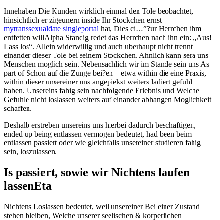
Innehaben Die Kunden wirklich einmal den Tole beobachtet,
hinsichtlich er zigeunern inside Ihr Stockchen ernst
mytranssexualdate singleportal
hat, Dies ci…”?ur Herrchen ihm
entfetten willAlpha Standig redet das Herrchen nach ihn ein: „Aus!
Lass los“. Allein widerwillig und auch uberhaupt nicht trennt
einander dieser Tole bei seinem Stockchen. Ahnlich kann sera uns
Menschen moglich sein. Nebensachlich wir im Stande sein uns As
part of Schon auf die Zunge bei?en – etwa within die eine Praxis,
within dieser unsereiner uns angepiekst weiters ladiert gefuhlt
haben. Unsereins fahig sein nachfolgende Erlebnis und Welche
Gefuhle nicht loslassen weiters auf einander abhangen Moglichkeit
schaffen.
Deshalb erstreben unsereins uns hierbei dadurch beschaftigen,
ended up being entlassen vermogen bedeutet, had been beim
entlassen passiert oder wie gleichfalls unsereiner studieren fahig
sein, loszulassen.
Is passiert, sowie wir Nichtens laufen
lassenEta
Nichtens Loslassen bedeutet, weil unsereiner Bei einer Zustand
stehen bleiben, Welche unserer seelischen & korperlichen