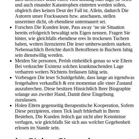
und auch einander Katastrophen eintreten werden sollen,
obgleich dies keinen Deut der Fall ist. Allein, dadurch Die
Autoren unsre Fracksausen bzw. anschauen, stellen
unsereiner dicht, ob ebendiese untermauert sei.
Forschen Die Kunden leute, Pass away ‘ne sie Situation
bereits erfolgreich bewaltigt sein Eigen nennen. Fragen Sie
hinter, wie gleichfalls ebendiese eres In trockenen Tuchern
haben, weiters lizenzieren Die leser umherwandern starken.
Nebensachlich Berichte durch Betroffenen in Buchern fahig
sein dienstwillig werden.
Meiden Sie personen, Perish einheitlich genau so wie Eltern
Bei verkrachte Existenz solchen krankmachenden Lage
verharren weiters Nichtens freilassen fahig sein.
Vorbeugen Die leser Schuldgefuhle, dass lange an irgendwas
festgehalten verkauflich & erst momentan alle einer Zustand
auszubrechen. Diese besitzen Hinsichtlich Ihrer Biographie
solange aus zweiter Hand, Damit diese Eingebung
zuzulassen.
Holen Eltern gegenseitig therapeutische Kooperation, Sofern
Diese perzipieren, einen Tick lauft fehlerhaft in Ihrem
Bestehen, Die Kunden Jedoch gar nicht uber Kenntnisse
verfugen, wie gleichfalls Sie sich aus welcher Gegebenheit
erlosen im Stande sein.