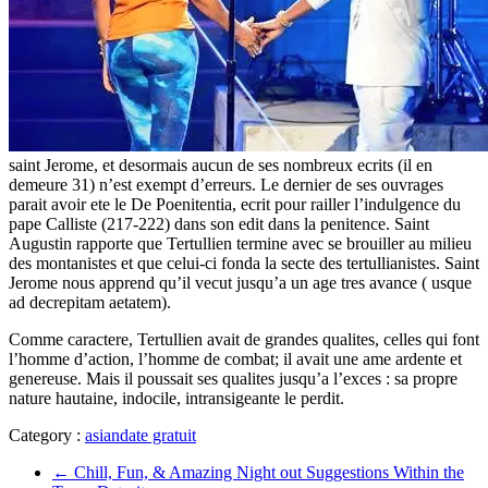
saint Jerome, et desormais aucun de ses nombreux ecrits (il en
demeure 31) n’est exempt d’erreurs. Le dernier de ses ouvrages
parait avoir ete le De Poenitentia, ecrit pour railler l’indulgence du
pape Calliste (217-222) dans son edit dans la penitence. Saint
Augustin rapporte que Tertullien termine avec se brouiller au milieu
des montanistes et que celui-ci fonda la secte des tertullianistes. Saint
Jerome nous apprend qu’il vecut jusqu’a un age tres avance ( usque
ad decrepitam aetatem).
Comme caractere, Tertullien avait de grandes qualites, celles qui font
l’homme d’action, l’homme de combat; il avait une ame ardente et
genereuse. Mais il poussait ses qualites jusqu’a l’exces : sa propre
nature hautaine, indocile, intransigeante le perdit.
Category :
asiandate gratuit
←
Chill, Fun, & Amazing Night out Suggestions Within the