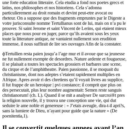
une forte education litteraire. Cela etudia a fond nos poetes grecs et
latins, nos philosophes et nos historiens. Cela s’adonna
particulierement au droit romain et devint peut-etre avocat ou
rheteur. On a suppose que des fragments empruntes par le Digeste a
votre jurisconsulte nomme Tertullianus sont de lui, mais on n’a pu le
prouver. Si saint Jerome et saint Vincent de Lerins, qui etaient mieux
places que nous pour en juger, parce qu’ils avaient sous les yeux
toute la litterature antique, ne vantaient nullement son erudition
immense, il nous suffirait de lire ses ouvrages Afin de la constater.
фTertullien resta paien jusqu’a l’age mur et il avoue que sa jeunesse
ne fut nullement exempte de desordres. Nature ardente et fougueuse,
il se plaisait a toutes les spectacles grossiers et barbares une scene,
du cirque et de l’amphitheatre. Paien passionne, il se moquait du
christianisme, dont nos adeptes s’etaient rapidement multiplies en
Afrique. Apres avoir ri des chretiens qu’il voyait livres au supplice,
il fut frappe de un heroique | pvi constance; il comprit que plus on
des persecutait, plus leur nombre augmentait: Semen reste sanguis
christianorum! (ch. L). Quand il se mit a analyser De surcroi®t pres
la religion nouvelle, il y trouva une conception une vie, qui dut
seduire le ame noble et genereuse : « J’etais aveugle, dira-t-il apri?s,
sans la lumiere de Dieu, n’ayant pour guide que la nature » (De
poenitentia,1).
Il se convertit quelques annees avant l’an