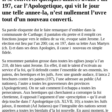
197, car l’Apologetique, qui vit le jour
une telle annee-la, n’est nullement l’uvre
tout d’un nouveau converti.
Sa parole eloquente dut le faire remarquer d’emblee dans la
communaute de Carthage; il pantalon elu pretre et il remplit ces
fonctions jusque vers le milieu de sa vie, evoque saint Jerome. Le
election eut lieu par l’an 200; car, en 197, dans sa lettre Aux Martyrs
(ch. I) et dans ses deux Apologies, il cause i nouveau en simple
fidele.
Sa renommee pantalon grosse dans toutes les eglises jusqu’a l’an
210, dit bien saint Jerome. En effet, il mit le talent d’ecrivain au
service d’la foi, qu’il defendit contre l’ensemble de ses ennemis, les
paiens, des heretiques et les juifs. Avec une grande audace, il lanca 2
brochures contre les paiens (197), l’une adressee au public (Ad
nationes), l’autre a toutes les gouverneurs des provinces
(Apologeticum). On ne sait comment il echappa a toutes les
persecuteurs. Aux heretiques qui cherchaient a corrompre la foi
chretienne, il opposait l’argument d’une «prescription » qu’il avait
deja touche dans l’ Apologetique (ch. XLVII, 10); a toutes les Juifs
jaloux, il montrait (Ad Judaeos) que l’integralite des nations seront
appelees a toutes les bienfaits d’la loi nouvelle. En aussi moment, le