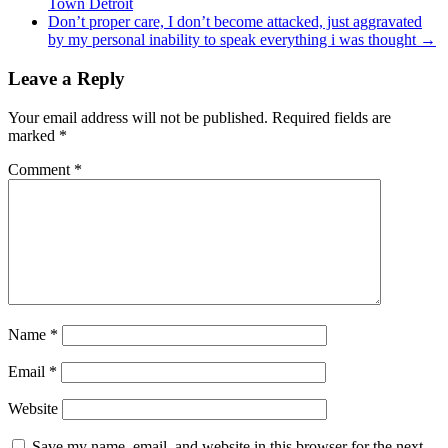
Town Detroit
Don’t proper care, I don’t become attacked, just aggravated
by my personal inability to speak everything i was thought
→
Leave a Reply
Your email address will not be published.
Required fields are
marked
*
Comment
*
Name
*
Email
*
Website
Save my name, email, and website in this browser for the next